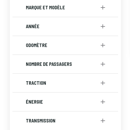
Petit Budget
[1]
MARQUE ET MODÈLE
ANNÉE
à
ODOMÈTRE
à
NOMBRE DE PASSAGERS
TRACTION
Front
[1]
ÉNERGIE
Essence
[1]
TRANSMISSION