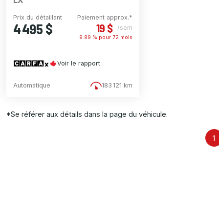
Prix du détaillant
Paiement approx.*
4 495 $
19 $
/sem
9.99 % pour
72
mois
Voir le rapport
Automatique
183 121 km
*Se référer aux détails dans la page du véhicule.
1