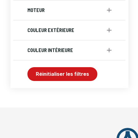
Automatique
[1]
MOTEUR
Moteur À 4 Cylindres
[1]
COULEUR EXTÉRIEURE
Gris
COULEUR INTÉRIEURE
Noir
Réinitialiser les filtres